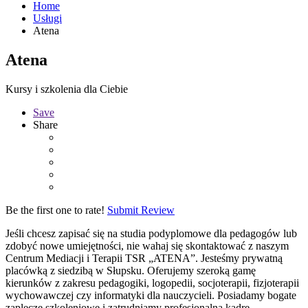
Home
Usługi
Atena
Atena
Kursy i szkolenia dla Ciebie
Save
Share
Be the first one to rate!
Submit Review
Jeśli chcesz zapisać się na studia podyplomowe dla pedagogów lub
zdobyć nowe umiejętności, nie wahaj się skontaktować z naszym
Centrum Mediacji i Terapii TSR „ATENA”. Jesteśmy prywatną
placówką z siedzibą w Słupsku. Oferujemy szeroką gamę
kierunków z zakresu pedagogiki, logopedii, socjoterapii, fizjoterapii
wychowawczej czy informatyki dla nauczycieli. Posiadamy bogate
zaplecze szkoleniowe i zatrudniamy profesjonalną kadrę.